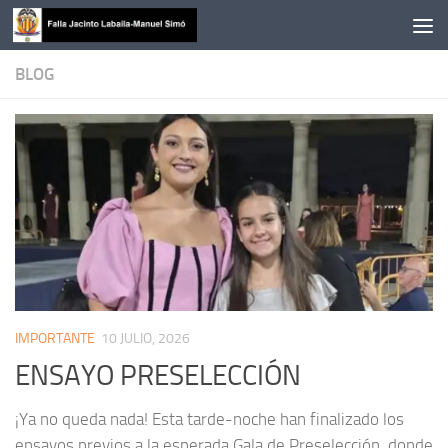
Saltar al contenido
BLOG
IMPORTANTE
10 JULIO, 2026
ENSAYO PRESELECCIÓN
¡Ya no queda nada! Esta tarde-noche han finalizado los
ensayos previos a la esperada Gala de Preselección, donde