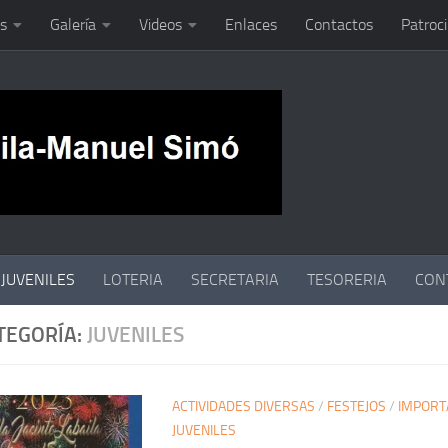
s
Galería
Videos
Enlaces
Contactos
Patroc
JUVENILES
LOTERIA
SECRETARIA
TESORERIA
CON
TEGORÍA:
JUVENILES
ACTIVIDADES DIVERSAS
/
FESTEJOS
/
IMPORT
JUVENILES