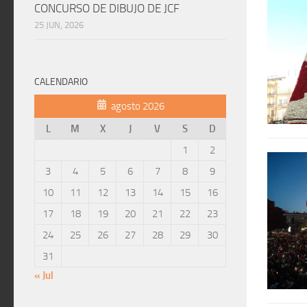
CONCURSO DE DIBUJO DE JCF
25 JUN, 2026
CALENDARIO
agosto 2026
L
M
X
J
V
S
D
1
2
3
4
5
6
7
8
9
10
11
12
13
14
15
16
17
18
19
20
21
22
23
24
25
26
27
28
29
30
31
« Jul