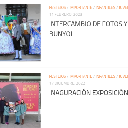
FESTEJOS
/
IMPORTANTE
/
INFANTILES
/
JUVE
11 FEBRERO, 2023
INTERCAMBIO DE FOTOS Y
BUNYOL
FESTEJOS
/
IMPORTANTE
/
INFANTILES
/
JUVE
17 DICIEMBRE, 2022
INAGURACIÓN EXPOSICIÓN