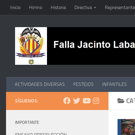
Inicio
Himno
Historia
Directiva
Representante
Saltar al contenido
ACTIVIDADES DIVERSAS
FESTEJOS
INFANTILES
CA
SÍGUENOS:
IMPORTANTE
ENSAYO PRESELECCIÓN