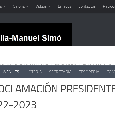
s
Galería
Videos
Enlaces
Contactos
Patroc
DADES DIVERSAS
/
FESTEJOS
/
IMPORTANTE
/
INFANTILES
/
JUVE
JUVENILES
LOTERIA
SECRETARIA
TESORERIA
CON
OCLAMACIÓN PRESIDENT
22-2023