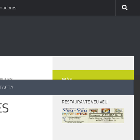
inadores
NILES
MÁS
TACTA
RESTAURANTE VEU VEU
ES