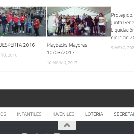
Protegido:
Junta Gene
Liquidación
ejercicio
DESPERTA 2016
Playbacks Mayores
9 MAYO, 20
10/03/2017
RO, 2016
10 MARZO, 2017
JOS
INFANTILES
JUVENILES
LOTERIA
SECRETA