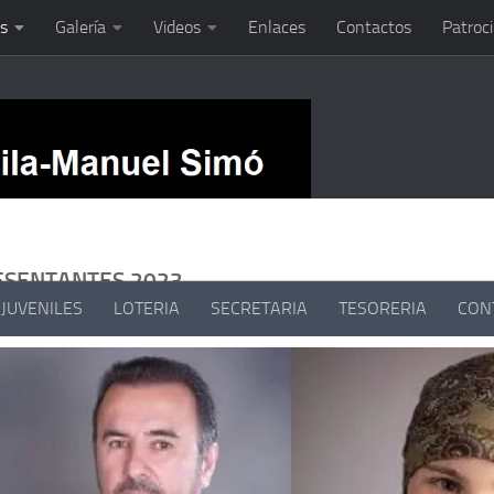
s
Galería
Videos
Enlaces
Contactos
Patroc
ESENTANTES 2023
JUVENILES
LOTERIA
SECRETARIA
TESORERIA
CON