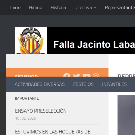
Inicio
Himno
Historia
Directiva
Representante
Saltar al contenido
REPR
SÍGUENOS:
ACTIVIDADES DIVERSAS
FESTEJOS
INFANTILES
IMPORTANTE
ENSAYO PRESELECCIÓN
10 JUL, 2026
ESTUVIMOS EN LAS HOGUERAS DE