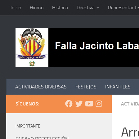
Inicio
Himno
Historia
Directiva
Representante
Saltar al contenido
ACTIVIDADES DIVERSAS
FESTEJOS
INFANTILES
SÍGUENOS:
ACTIVI
IMPORTANTE
Arr
ENSAYO PRESELECCIÓN