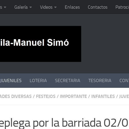
s
Galería
Videos
Enlaces
Contactos
Patroc
JUVENILES
LOTERIA
SECRETARIA
TESORERIA
CON
DADES DIVERSAS
/
FESTEJOS
/
IMPORTANTE
/
INFANTILES
/
JUVE
eplega por la barriada 02