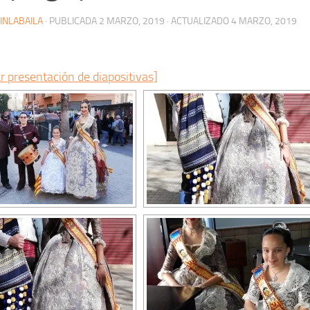
INLABAILA
· PUBLICADA
2 MARZO, 2019
· ACTUALIZADO
4 MARZO, 2019
r presentación de diapositivas]