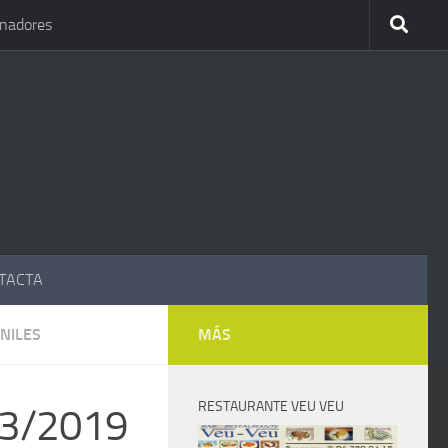
inadores
TACTA
NILES
MÁS
RESTAURANTE VEU VEU
/03/2019