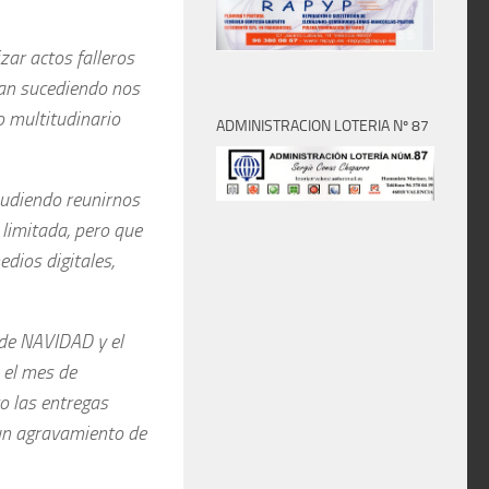
zar actos falleros
van sucediendo nos
o multitudinario
ADMINISTRACION LOTERIA Nº 87
pudiendo reunirnos
limitada, pero que
dios digitales,
 de NAVIDAD y el
 el mes de
o las entregas
un agravamiento de