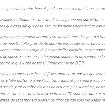
s que estéis todos bien al igual que vuestros familiares y am
 sabéis continuamos con esta dichosa pandemia que estamos 
os que cada día que pase, sea un día menos para acabar con el
gracia hemos perdido durante este pasado mes de agosto a Rob
 de nuestra falla, presidente durante varios ejercicios, directiv
ente ostentaba el cargo de Asesor de Presidencia, un compon
do de nuestra comisión, no ha podido superar la otra enfermed
 contra la que luchó hasta el último momento D.E.P.
rectiva es consciente de los difíciles momentos por los que es
eros y falleras, tanto a nivel sanitario, laboral, personal y económ
a decido girar el cobro del mes de octubre y los sucesivos, hast
ancias cambien con otro descuento del 20% sobre la cuota actu
ntes, de esta manera podremos afrontar tan solo los pagos m