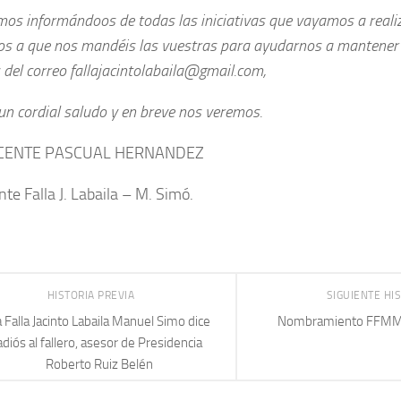
mos informándoos de todas las iniciativas que vayamos a reali
os a que nos mandéis las vuestras para ayudarnos a mantener y
 del correo
fallajacintolabaila@gmail.com,
un cordial saludo y en breve nos veremos.
VICENTE PASCUAL HERNANDEZ
nte Falla J. Labaila – M. Simó.
HISTORIA PREVIA
SIGUIENTE HI
 Falla Jacinto Labaila Manuel Simo dice
Nombramiento FFMM
adiós al fallero, asesor de Presidencia
Roberto Ruiz Belén