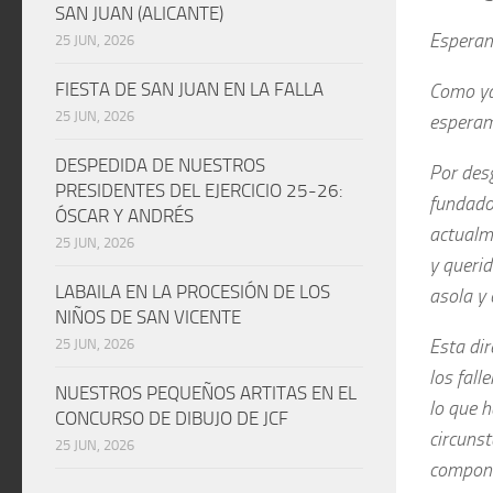
SAN JUAN (ALICANTE)
Esperamo
25 JUN, 2026
FIESTA DE SAN JUAN EN LA FALLA
Como ya
25 JUN, 2026
esperam
DESPEDIDA DE NUESTROS
Por des
PRESIDENTES DEL EJERCICIO 25-26:
fundador
ÓSCAR Y ANDRÉS
actualm
25 JUN, 2026
y queri
LABAILA EN LA PROCESIÓN DE LOS
asola y
NIÑOS DE SAN VICENTE
Esta di
25 JUN, 2026
los fall
NUESTROS PEQUEÑOS ARTITAS EN EL
lo que h
CONCURSO DE DIBUJO DE JCF
circunst
25 JUN, 2026
compone