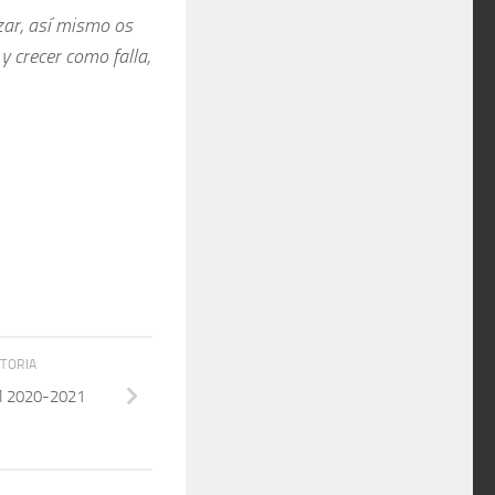
zar, así mismo os
 crecer como falla,
STORIA
 2020-2021