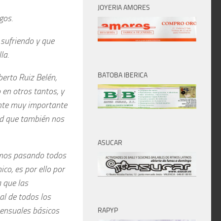
JOYERIA AMORES
igos.
sufriendo y que
la.
BATOBA IBERICA
erto Ruiz Belén,
o en otros tantos, y
ente muy importante
ad que también nos
ASUCAR
tamos pasando todos
ico, es por ello por
a que las
al de todos los
ensuales básicos
RAPYP