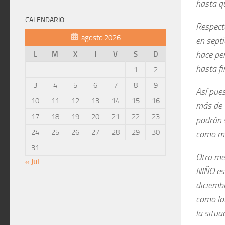
hasta q
CALENDARIO
Respecto
agosto 2026
en sept
hace pen
L
M
X
J
V
S
D
hasta fi
1
2
3
4
5
6
7
8
9
Así pue
10
11
12
13
14
15
16
más de 
17
18
19
20
21
22
23
podrán s
24
25
26
27
28
29
30
como móv
31
Otra med
« Jul
NIÑO est
diciemb
como lo
la situa