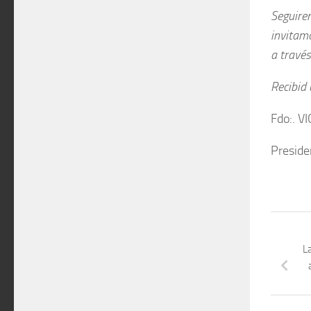
Seguire
invitam
a través
Recibid 
Fdo:. 
Preside
La