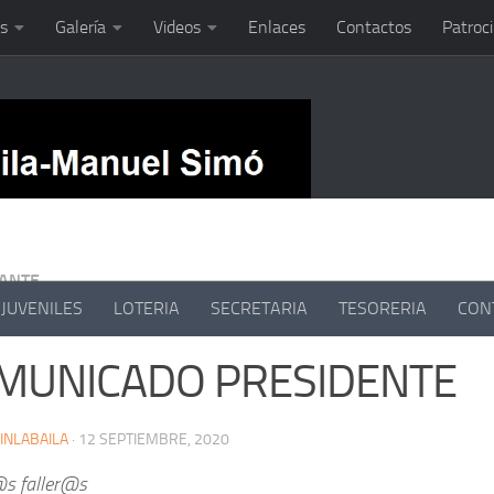
s
Galería
Videos
Enlaces
Contactos
Patroc
ANTE
JUVENILES
LOTERIA
SECRETARIA
TESORERIA
CON
MUNICADO PRESIDENTE
INLABAILA
·
12 SEPTIEMBRE, 2020
s faller@s