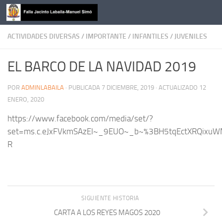
Saltar al contenido
ACTIVIDADES DIVERSAS
/
IMPORTANTE
/
INFANTILES
/
JUVENILES
EL BARCO DE LA NAVIDAD 2019
POR
ADMINLABAILA
· PUBLICADA
7 DICIEMBRE, 2019
· ACTUALIZADO
12
ENERO, 2020
https://www.facebook.com/media/set/?
set=ms.c.eJxFVkmSAzEI~_9EUO~_b~%3BH5tqEctXRQixu
R
SIGUIENTE HISTORIA
CARTA A LOS REYES MAGOS 2020