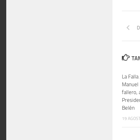
D
TAM
La Falla
Manuel 
fallero,
Preside
Belén
19 AGOST