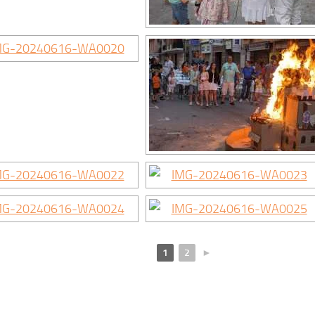
1
2
►