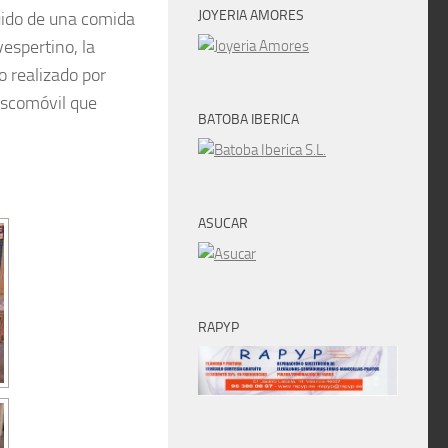
JOYERIA AMORES
uido de una comida
espertino, la
o realizado por
iscomóvil que
BATOBA IBERICA
ASUCAR
RAPYP