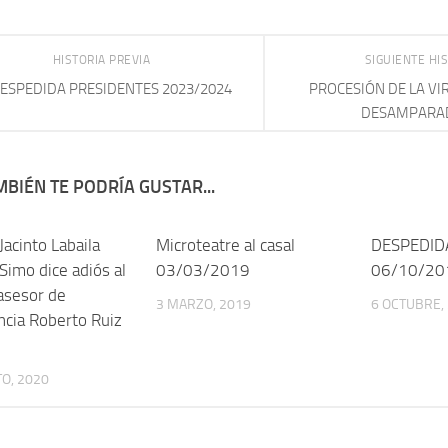
HISTORIA PREVIA
SIGUIENTE HI
ESPEDIDA PRESIDENTES 2023/2024
PROCESIÓN DE LA VI
DESAMPARA
BIÉN TE PODRÍA GUSTAR...
 Jacinto Labaila
Microteatre al casal
DESPEDIDA
Simo dice adiós al
03/03/2019
06/10/20
 asesor de
3 MARZO, 2019
6 OCTUBRE,
ncia Roberto Ruiz
O, 2020