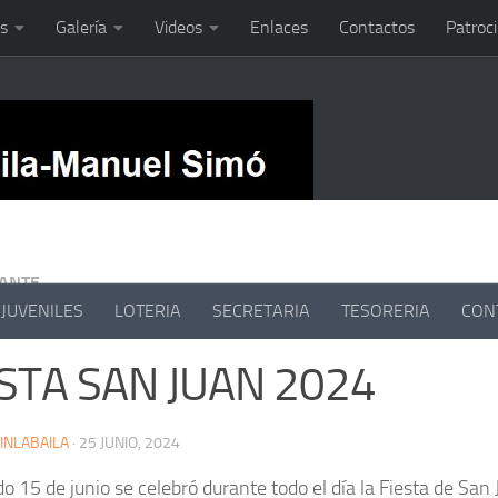
s
Galería
Videos
Enlaces
Contactos
Patroc
ANTE
JUVENILES
LOTERIA
SECRETARIA
TESORERIA
CON
ESTA SAN JUAN 2024
INLABAILA
·
25 JUNIO, 2024
do 15 de junio se celebró durante todo el día la Fiesta de San