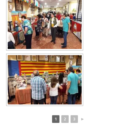
1
2
3
►