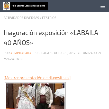
Saltar al contenido
ACTIVIDADES DIVERSAS
/
FESTEJOS
Inaguración exposición «LABAILA
40 AÑOS»
POR
ADMINLABAILA
· PUBLICADA
16 OCTUBRE, 2017
· ACTUALIZADO
29
MARZO, 2018
[Mostrar presentación de diapositivas]