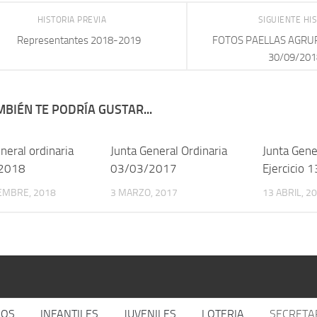
HISTORIA PREVIA
SIGUIENTE HI
Representantes 2018-2019
FOTOS PAELLAS AGRU
30/09/201
BIÉN TE PODRÍA GUSTAR...
neral ordinaria
Junta General Ordinaria
Junta Gene
2018
03/03/2017
Ejercicio
EMBRE, 2018
3 MARZO, 2017
13 ABRIL, 2
JOS
INFANTILES
JUVENILES
LOTERIA
SECRETA