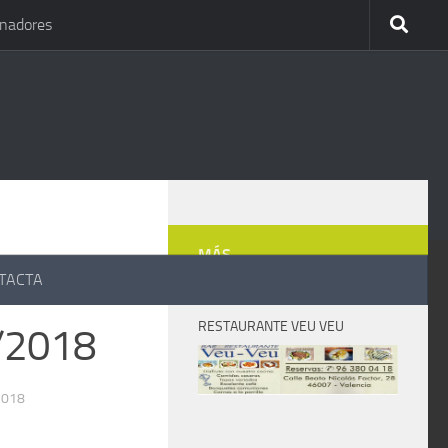
inadores
MÁS
TACTA
RESTAURANTE VEU VEU
0/2018
2018