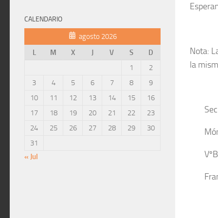
Esperan
CALENDARIO
agosto 2026
Nota: L
L
M
X
J
V
S
D
la mism
1
2
3
4
5
6
7
8
9
10
11
12
13
14
15
16
Sec
17
18
19
20
21
22
23
24
25
26
27
28
29
30
Món
31
VºB
« Jul
Fra