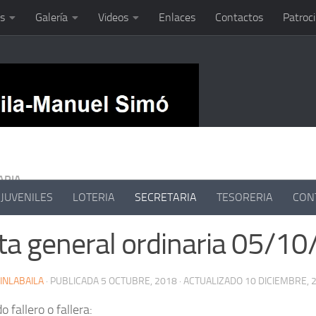
s
Galería
Videos
Enlaces
Contactos
Patroc
ARIA
JUVENILES
LOTERIA
SECRETARIA
TESORERIA
CON
ta general ordinaria 05/1
INLABAILA
· PUBLICADA
5 OCTUBRE, 2018
· ACTUALIZADO
10 DICIEMBRE, 
 fallero o fallera: