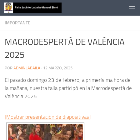
Saltar al contenido
IMPORTANTE
MACRODESPERTÀ DE VALÈNCIA
2025
POR
ADMINLABAILA
·
12 MARZO, 2025
El pasado domingo 23 de febrero, a primerísima hora de
la mañana, nuestra falla participó en la Macrodespertà de
València 2025
[Mostrar presentación de diapositivas]