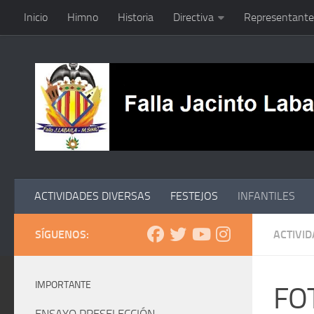
Inicio
Himno
Historia
Directiva
Representante
Saltar al contenido
ACTIVIDADES DIVERSAS
FESTEJOS
INFANTILES
SÍGUENOS:
ACTIVI
IMPORTANTE
FO
ENSAYO PRESELECCIÓN