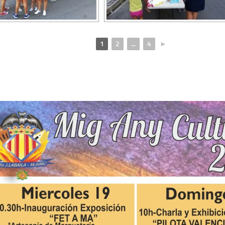
1
2
...
4
►