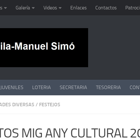
s
Galería
Videos
Enlaces
Contactos
Patroc
JUVENILES
LOTERIA
SECRETARIA
TESORERIA
CON
DADES DIVERSAS
/
FESTEJOS
TOS MIG ANY CULTURAL 2