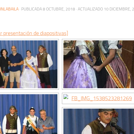
INLABAILA
· PUBLICADA
8 OCTUBRE, 2018
· ACTUALIZADO
10 DICIEMBRE, 
r presentación de diapositivas]