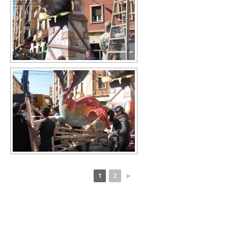
1
2
►