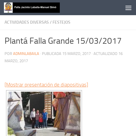
Saltar al contenido
ACTIVIDADES DIVERSAS
/
FESTEJOS
Plantá Falla Grande 15/03/2017
POR
ADMINLABAILA
· PUBLICADA
15 MARZO, 2017
· ACTUALIZADO
16
MARZO, 2017
[Mostrar presentación de diapositivas]