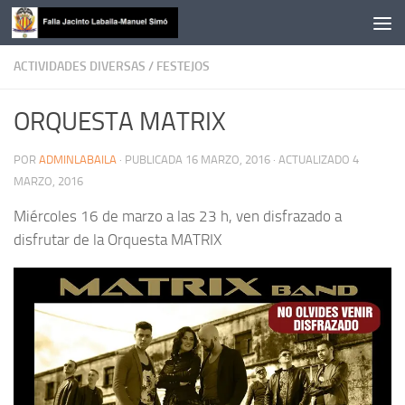
Saltar al contenido
ACTIVIDADES DIVERSAS
/
FESTEJOS
ORQUESTA MATRIX
POR
ADMINLABAILA
· PUBLICADA
16 MARZO, 2016
· ACTUALIZADO
4
MARZO, 2016
Miércoles 16 de marzo a las 23 h, ven disfrazado a
disfrutar de la Orquesta MATRIX