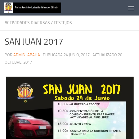
Saltar al contenido
ACTIVIDADES DIVERSAS
/
FESTEJOS
SAN JUAN 2017
POR
ADMINLABAILA
· PUBLICADA
24 JUNIO, 2017
· ACTUALIZADO
20
OCTUBRE, 2017