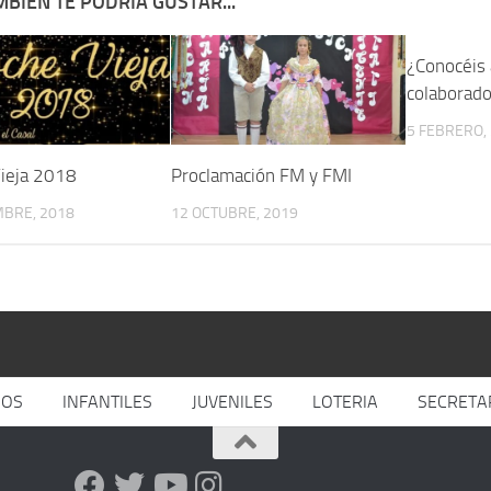
BIÉN TE PODRÍA GUSTAR...
¿Conocéis 
colaborad
5 FEBRERO,
ieja 2018
Proclamación FM y FMI
MBRE, 2018
12 OCTUBRE, 2019
JOS
INFANTILES
JUVENILES
LOTERIA
SECRETA