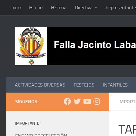
Inicio
Himno
Historia
Directiva
Representante
Saltar al contenido
ACTIVIDADES DIVERSAS
FESTEJOS
INFANTILES
SÍGUENOS:
IMPORT
IMPORTANTE
TA
ENSAYO PRESELECCIÓN