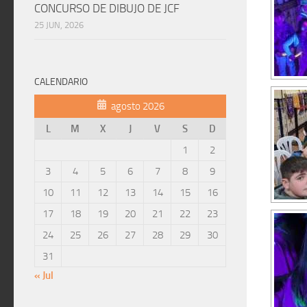
CONCURSO DE DIBUJO DE JCF
25 JUN, 2026
CALENDARIO
agosto 2026
L
M
X
J
V
S
D
1
2
3
4
5
6
7
8
9
10
11
12
13
14
15
16
17
18
19
20
21
22
23
24
25
26
27
28
29
30
31
« Jul