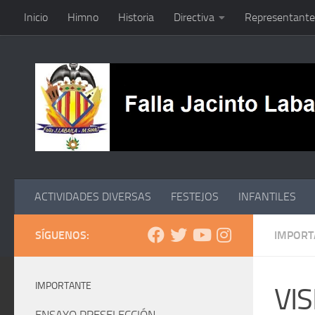
Inicio
Himno
Historia
Directiva
Representante
Saltar al contenido
ACTIVIDADES DIVERSAS
FESTEJOS
INFANTILES
SÍGUENOS:
IMPORT
IMPORTANTE
VIS
ENSAYO PRESELECCIÓN