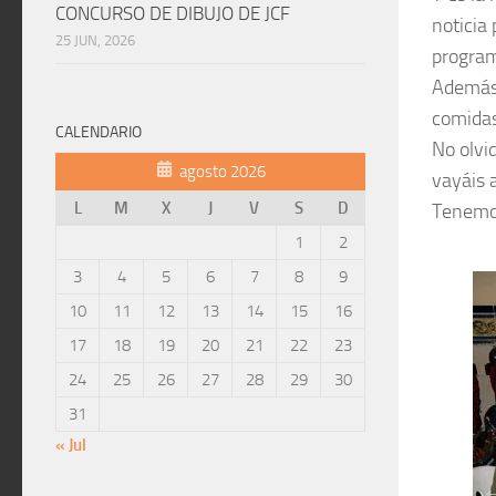
CONCURSO DE DIBUJO DE JCF
noticia
25 JUN, 2026
program
Además,
comidas
CALENDARIO
No olvi
agosto 2026
vayáis 
L
M
X
J
V
S
D
Tenemos
1
2
3
4
5
6
7
8
9
10
11
12
13
14
15
16
17
18
19
20
21
22
23
24
25
26
27
28
29
30
31
« Jul