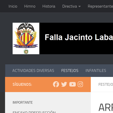
Inicio
Himno
Historia
Directiva
Representante
Saltar al contenido
ACTIVIDADES DIVERSAS
FESTEJOS
INFANTILES
SÍGUENOS:
FESTEJ
IMPORTANTE
ARR
ENSAYO PRESELECCIÓN