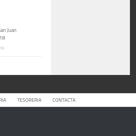
San Juan
18
018
RIA
TESORERIA
CONTACTA