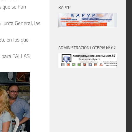
os que se han
RAPYP
Junta General, las
etc en los que
ADMINISTRACION LOTERIA Nº 87
s para FALLAS.
Next