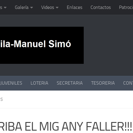
s
Galería
Videos
Enlaces
Contactos
Patroc
JUVENILES
LOTERIA
SECRETARIA
TESORERIA
CON
OS
IBA EL MIG ANY FALLER!!!