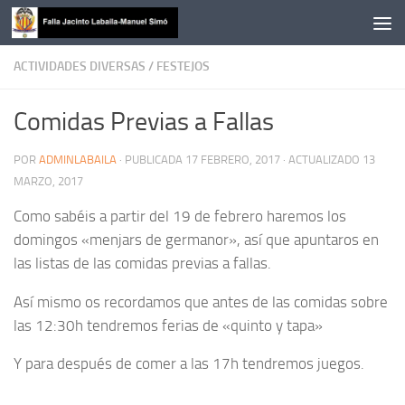
Saltar al contenido
ACTIVIDADES DIVERSAS
/
FESTEJOS
Comidas Previas a Fallas
POR
ADMINLABAILA
· PUBLICADA
17 FEBRERO, 2017
· ACTUALIZADO
13
MARZO, 2017
Como sabéis a partir del 19 de febrero haremos los
domingos «menjars de germanor», así que apuntaros en
las listas de las comidas previas a fallas.
Así mismo os recordamos que antes de las comidas sobre
las 12:30h tendremos ferias de «quinto y tapa»
Y para después de comer a las 17h tendremos juegos.