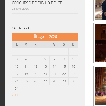
CONCURSO DE DIBUJO DE JCF
25 JUN, 2026
CALENDARIO
agosto 2026
L
M
X
J
V
S
D
1
2
3
4
5
6
7
8
9
10
11
12
13
14
15
16
17
18
19
20
21
22
23
24
25
26
27
28
29
30
31
« Jul