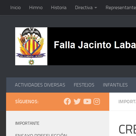
Inicio
Himno
Historia
Directiva
Representante
Saltar al contenido
ACTIVIDADES DIVERSAS
FESTEJOS
INFANTILES
SÍGUENOS:
IMPORT
IMPORTANTE
CR
ENSAYO PRESELECCIÓN