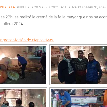
INLABAILA
· PUBLICADA
20 MARZO, 2024
· ACTUALIZADO
20 MARZO, 2024
 las 22h, se realizó la cremà de la falla mayor que nos ha a
fallera 2024.
r presentación de diapositivas]