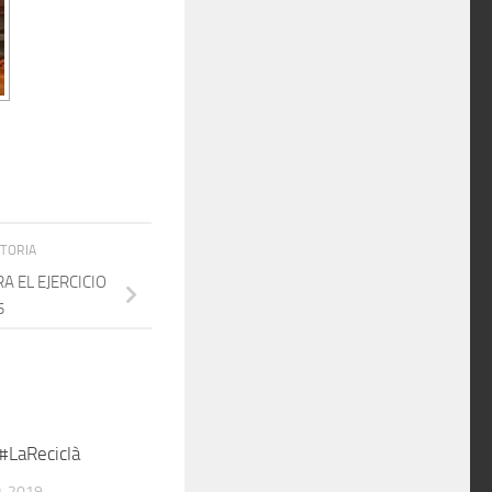
STORIA
 EL EJERCICIO
5
 #LaReciclà
, 2019