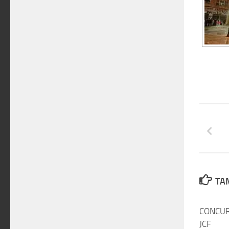
TAM
CONCUR
JCF