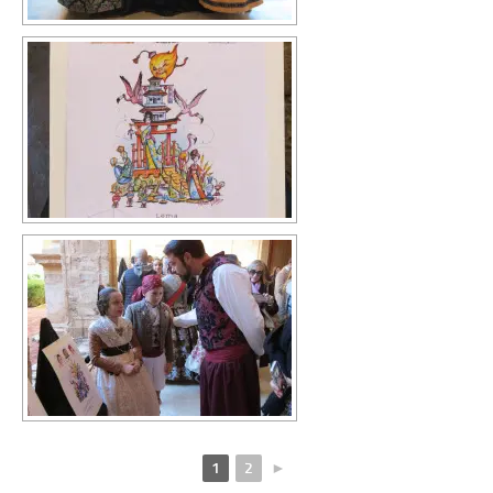
1
2
►