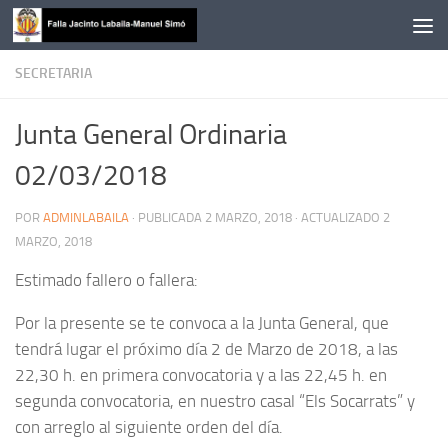
Saltar al contenido
SECRETARIA
Junta General Ordinaria
02/03/2018
POR
ADMINLABAILA
· PUBLICADA
2 MARZO, 2018
· ACTUALIZADO
2
MARZO, 2018
Estimado fallero o fallera:
Por la presente se te convoca a la Junta General, que
tendrá lugar el próximo día 2 de Marzo de 2018, a las
22,30 h. en primera convocatoria y a las 22,45 h. en
segunda convocatoria, en nuestro casal “Els Socarrats” y
con arreglo al siguiente orden del día.