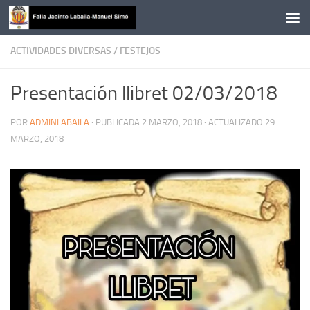
Saltar al contenido
ACTIVIDADES DIVERSAS
/
FESTEJOS
Presentación llibret 02/03/2018
POR
ADMINLABAILA
· PUBLICADA
2 MARZO, 2018
· ACTUALIZADO
29
MARZO, 2018