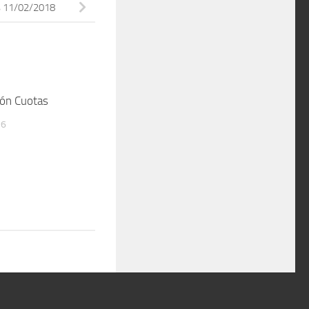
s 11/02/2018
ión Cuotas
16