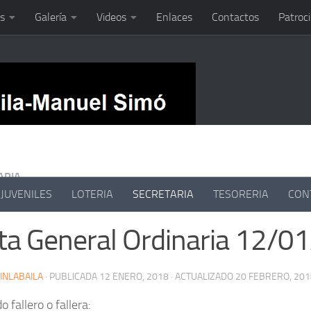
s
Galería
Videos
Enlaces
Contactos
Patroc
ARIA
JUVENILES
LOTERIA
SECRETARIA
TESORERIA
CON
ta General Ordinaria 12/0
INLABAILA
· PUBLICADA
12 ENERO, 2018
· ACTUALIZADO
20 FEBRERO, 201
 fallero o fallera: