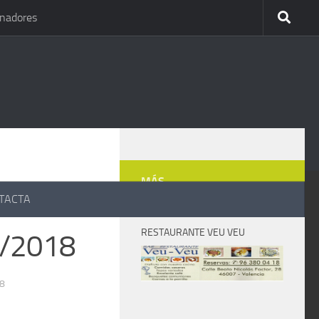
inadores
MÁS
TACTA
RESTAURANTE VEU VEU
1/2018
8