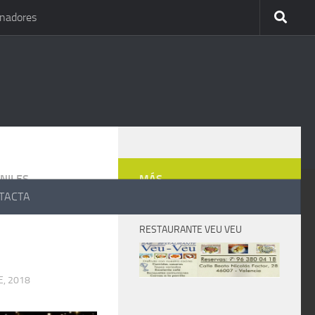
inadores
NILES
MÁS
TACTA
RESTAURANTE VEU VEU
E, 2018