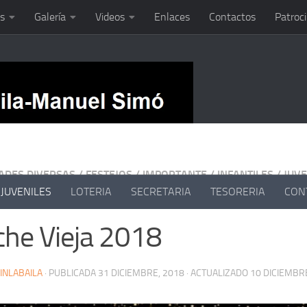
s
Galería
Videos
Enlaces
Contactos
Patroc
DADES DIVERSAS
/
FESTEJOS
/
IMPORTANTE
/
INFANTILES
/
JUVE
JUVENILES
LOTERIA
SECRETARIA
TESORERIA
CON
he Vieja 2018
INLABAILA
· PUBLICADA
31 DICIEMBRE, 2018
· ACTUALIZADO
10 DICIEMBR