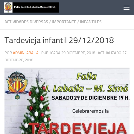
Saltar al contenido
ACTIVIDADES DIVERSAS
/
IMPORTANTE
/
INFANTILES
Tardevieja infantil 29/12/2018
POR
ADMINLABAILA
· PUBLICADA
29 DICIEMBRE, 2018
· ACTUALIZADO
27
DICIEMBRE, 2018