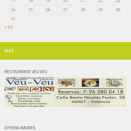
17
18
19
20
21
22
23
24
25
26
27
28
29
30
31
« Jul
MÁS
RESTAURANTE VEU VEU
JOYERIA AMORES