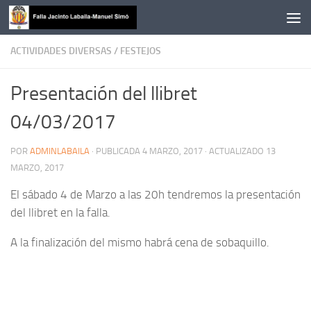
Saltar al contenido
ACTIVIDADES DIVERSAS
/
FESTEJOS
Presentación del llibret
04/03/2017
POR
ADMINLABAILA
· PUBLICADA
4 MARZO, 2017
· ACTUALIZADO
13
MARZO, 2017
El sábado 4 de Marzo a las 20h tendremos la presentación
del llibret en la falla.
A la finalización del mismo habrá cena de sobaquillo.