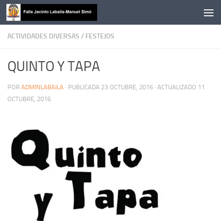
Saltar al contenido
ACTIVIDADES DIVERSAS
/
FESTEJOS
QUINTO Y TAPA
POR
ADMINLABAILA
· PUBLICADA
23 OCTUBRE, 2016
· ACTUALIZADO
11
OCTUBRE, 2016