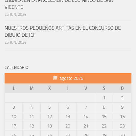
LABAILA EN LA PROCESIÓN DE LOS NIÑOS DE SAN
VICENTE
25 JUN, 2026
NUESTROS PEQUEÑOS ARTITAS EN EL CONCURSO DE
DIBUJO DE JCF
25 JUN, 2026
CALENDARIO
agosto 2026
L
M
X
J
V
S
D
1
2
3
4
5
6
7
8
9
10
11
12
13
14
15
16
17
18
19
20
21
22
23
24
25
26
27
28
29
30