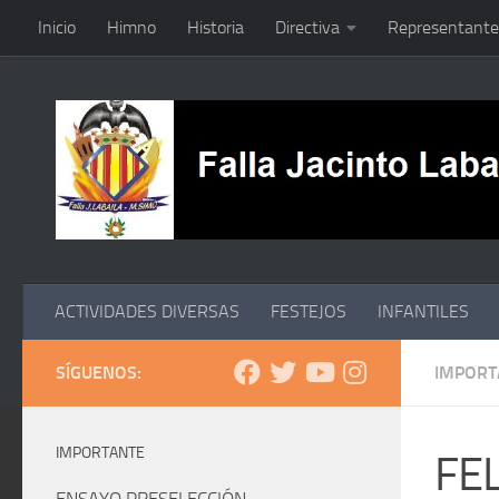
Inicio
Himno
Historia
Directiva
Representante
Saltar al contenido
ACTIVIDADES DIVERSAS
FESTEJOS
INFANTILES
SÍGUENOS:
IMPORT
IMPORTANTE
FE
ENSAYO PRESELECCIÓN