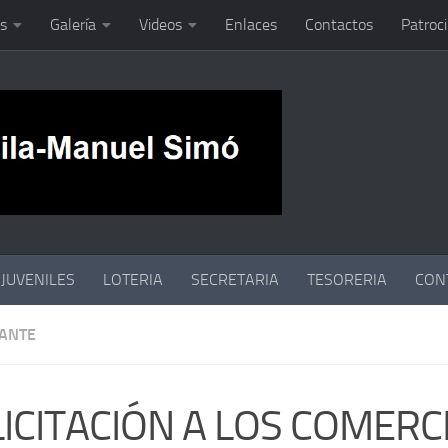
s
Galería
Videos
Enlaces
Contactos
Patroc
JUVENILES
LOTERIA
SECRETARIA
TESORERIA
CON
ANTE
LICITACIÓN A LOS COMERC