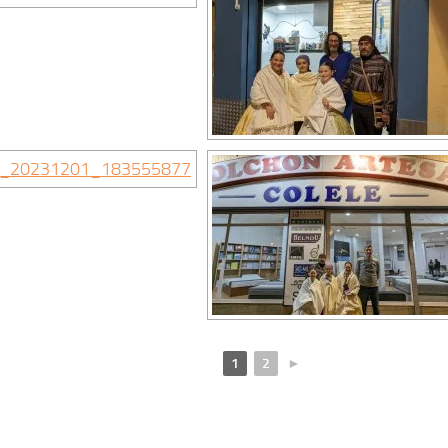
1
2
►