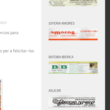
2023
JOYERIA AMORES
rcios para
 per a felicitar-los
BATOBA IBERICA
ASUCAR