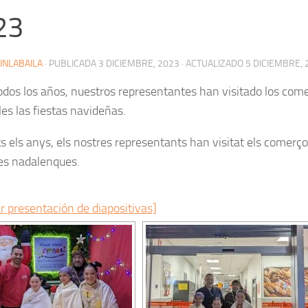
23
INLABAILA
· PUBLICADA
3 DICIEMBRE, 2023
· ACTUALIZADO
5 DICIEMBRE, 
dos los años, nuestros representantes han visitado los come
rles las fiestas navideñas.
 els anys, els nostres representants han visitat els comerços
tes nadalenques.
r presentación de diapositivas]