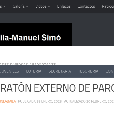
s
Galería
Videos
Enlaces
Contactos
Patroc
DADES DIVERSAS
/
IMPORTANTE
JUVENILES
LOTERIA
SECRETARIA
TESORERIA
CON
RATÓN EXTERNO DE PAR
INLABAILA
· PUBLICADA
28 ENERO, 2023
· ACTUALIZADO
20 FEBRERO, 202