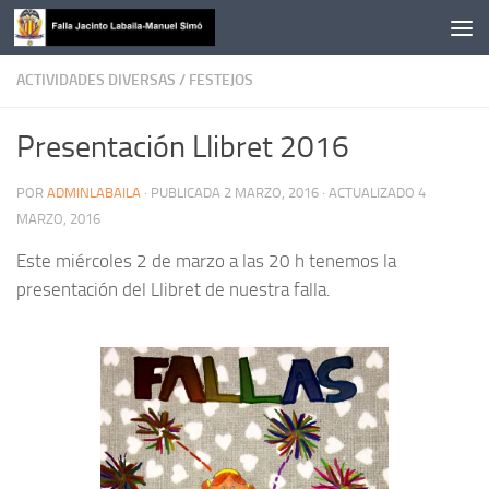
Saltar al contenido
ACTIVIDADES DIVERSAS
/
FESTEJOS
Presentación Llibret 2016
POR
ADMINLABAILA
· PUBLICADA
2 MARZO, 2016
· ACTUALIZADO
4
MARZO, 2016
Este miércoles 2 de marzo a las 20 h tenemos la
presentación del Llibret de nuestra falla.