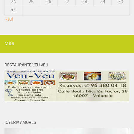
24
25
26
27
28
29
30
31
« Jul
MÁS
RESTAURANTE VEU VEU
JOYERIA AMORES